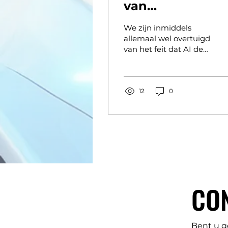
van
Contentcreatie
We zijn inmiddels
Transformeert
allemaal wel overtuigd
van het feit dat AI de
wereld om ons heen
beïnvloedt. Op het
gebied van
contentcreatie is AI
12
0
een...
CO
CO
Bent u g