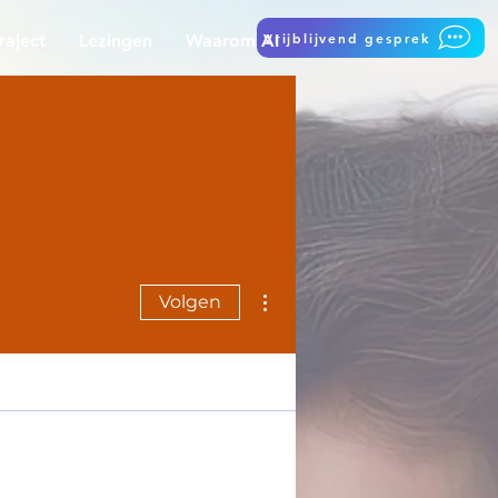
Vrijblijvend gesprek
raject
Lezingen
Waarom AI
Meer acties
Volgen