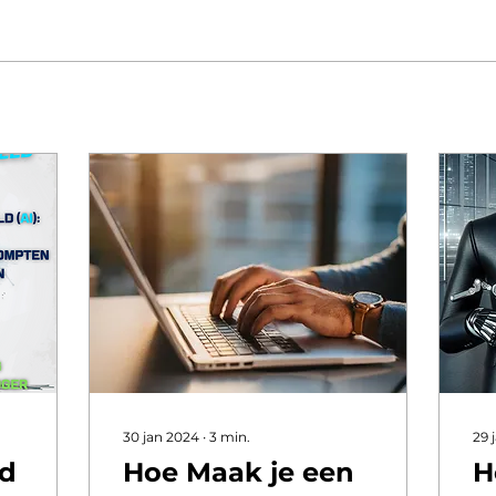
30 jan 2024
∙
3
min.
29 
ld
Hoe Maak je een
H