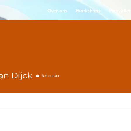
Over ons
Workshops
Innovatiet
an Dijck
Beheerder