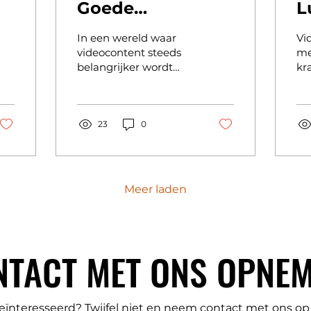
Goede
L
Marketing-Video
h
In een wereld waar
Vi
met AI?
t
videocontent steeds
me
belangrijker wordt
kr
v
voor communicatie en
co
marketing, is het
mo
creëren van
ku
hoogwaardige video's
23
0
ver
een...
Meer laden
NTACT MET ONS OPNE
NTACT MET ONS OPNE
eïnteresseerd? Twijfel niet en neem contact met ons op